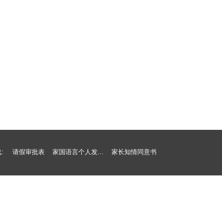
:
请假审批表
家国语言个人发...
家长知情同意书