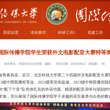
系部设置
本科教学
科研工作1
党建工作
国际传播学院学生荣获外文电影配音大赛特等
发布单位：外国语言文化学院
编辑：
发布日期：2026/06/12
浏览量：
66
放青春风采。近日，北京科技大学第二十四届外文电影配音大赛
级中西双播程享迩、2023级英语张益涵、2023级中韩双播倪颢宸
成的“配了个音”队凭借扎实的外语功底、精湛的配音演绎与深刻
奖项，充分展现了国际传播学院学子卓越的语言素养与出色的舞