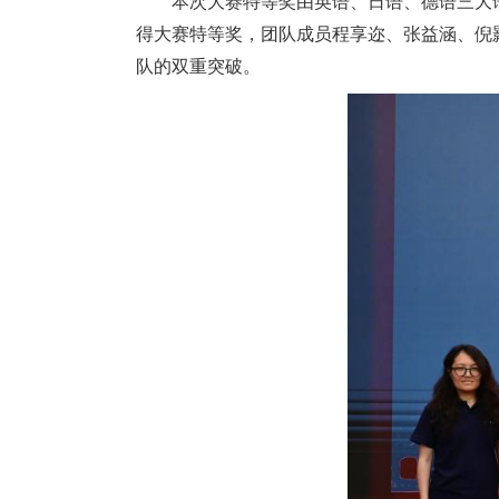
本次大赛特等奖由英语、日语、德语三大
得大赛特等奖，团队成员程享迩、张益涵、倪
队的双重突破。