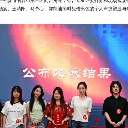
语种赛道的各组第一名同台角逐，结合专业评委打分和现场观众
颢宸、王靖阳、马予心、郭凯迪同时凭借出色的个人声线塑造与