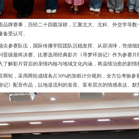
语品牌赛事，历经二十四载深耕，汇聚北大、北科、外交学等数
量备受认可。
支顶尖参赛队伍，国际传播学院团队沉稳发挥、从容演绎，凭借细
利晋级最终决赛。比赛选用经典影片《寻梦环游记》作为参赛片
入了解影片背后的亲情内核与地域文化内涵，将温情治愈的剧情
音两轮，采用两轮成绩各占50%的加权计分规则，全方位考验参
游记》配音作品，以地道流利的发音、富有层次的情感表达、默