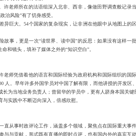
光。许老师所在的法语组深入北非、西非，像做田野调查般记录
政治风险”有了切身感受。
差异巨大。54个国家的复杂现实，让非洲在他眼中从地图上的
险故事，更是一次“读世界、读中国”的反思：如果没有这样一
生命和镜头，填补了媒体之外的“知识空白”。
，许老师凭借着他的语言和国际经验为政府机构和国际组织的国
00 人。早年许多外国学员对中国了解有限，而他讲授的开发
成长为当地业务负责人；曾留华的学员中，更有人跻身本国关键
育与实践中不断迈向深入，倍感欣慰。
师就一直从事时政评论工作，涵盖多个领域，聚焦点在国际重大事
参与与贡献，形式既有直播的即时点评，也有国内外的嘉宾互