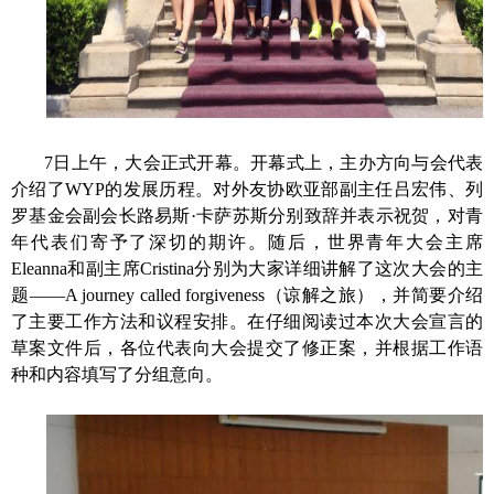
7
日上午，大会正式开幕。开幕式上，主办方向与会代表
介绍了
WYP
的发展历程。对外友协欧亚部副主任吕宏伟、列
罗基金会副会长路易斯
·
卡萨苏斯分别致辞并表示祝贺，对青
年代表们寄予了深切的期许。随后，世界青年大会主席
Eleanna
和副主席
Cristina
分别为大家详细讲解了这次大会的主
题——
A journey called forgiveness
（谅解之旅），并简要介绍
了主要工作方法和议程安排。在仔细阅读过本次大会宣言的
草案文件后，各位代表向大会提交了修正案，并根据工作语
种和内容填写了分组意向。