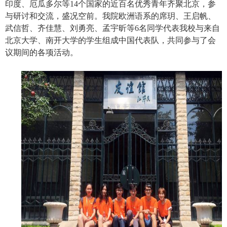
印度、厄瓜多尔等
14
个国家的近百名优秀青年齐聚北京，参
与研讨和交流，盛况空前。我院欧洲语系的席玥、王启帆、
武信哲、齐佳慧、刘勇亮、孟宇昕等
6
名同学代表我校与来自
北京大学、南开大学的学生组成中国代表队，共同参与了会
议期间的各项活动。