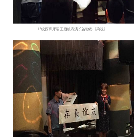
15
级西班牙语王启帆表演长笛独奏《梁祝》