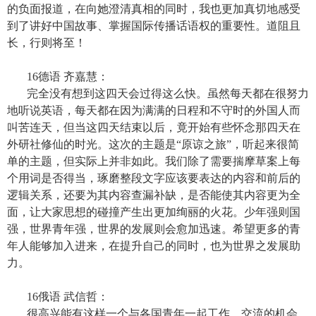
的负面报道，在向她澄清真相的同时，我也更加真切地感受
到了讲好中国故事、掌握国际传播话语权的重要性。道阻且
长，行则将至！
16
德语 齐嘉慧：
完全没有想到这四天会过得这么快。虽然每天都在很努力
地听说英语，每天都在因为满满的日程和不守时的外国人而
叫苦连天，但当这四天结束以后，竟开始有些怀念那四天在
外研社修仙的时光。这次的主题是“原谅之旅”，听起来很简
单的主题，但实际上并非如此。我们除了需要揣摩草案上每
个用词是否得当，琢磨整段文字应该要表达的内容和前后的
逻辑关系，还要为其内容查漏补缺，是否能使其内容更为全
面，让大家思想的碰撞产生出更加绚丽的火花。少年强则国
强，世界青年强，世界的发展则会愈加迅速。希望更多的青
年人能够加入进来，在提升自己的同时，也为世界之发展助
力。
16
俄语 武信哲：
很高兴能有这样一个与各国青年一起工作、交流的机会。