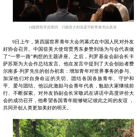
14
级西班牙语席玥、
15
级意大利语孟宇昕带来书法表演
9
日上午，第四届世界青年大会闭幕式在中国人民对外友
好协会召开。中国驻美大使馆贾秀东参赞到场为与会代表做
了“一带一路”构想的主题讲座。之后，列罗基金会副会长卡
萨苏斯为大会作总结发言。他在发言中提到了大会创始者费
尔南多
·
列罗先生的创办初衷：增加青年对世界事务的参与、
加深他们对自身命运的关切、团结各国各族青年、守护和
平、爱与团结。他以此激励与会青年代表，勉励大家继续前
行、不断探索。对外友协副会长宋敬武在讲话中高度评价大
会的成功召开，他希望各国青年能够铭记彼此之间的友谊 ，
共同开创人类更加美好的明天。