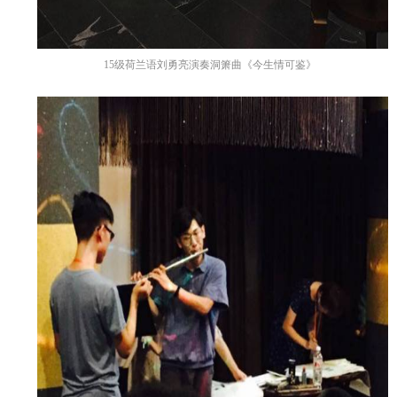
15
级荷兰语刘勇亮演奏洞箫曲《今生情可鉴》