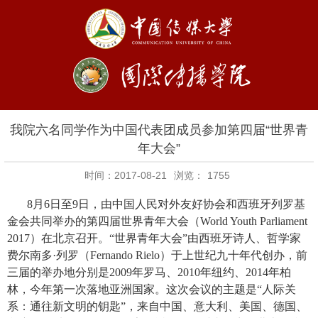
我院六名同学作为中国代表团成员参加第四届“世界青
年大会”
时间：2017-08-21
浏览：
1755
8
月
6
日至
9
日，由中国人民对外友好协会和西班牙列罗基
金会共同举办的第四届世界青年大会（
World Youth Parliament
2017
）在北京召开。“世界青年大会”由西班牙诗人、哲学家
费尔南多
·
列罗（
Fernando Rielo
）于上世纪九十年代创办，前
三届的举办地分别是
2009
年罗马、
2010
年纽约、
2014
年柏
林，今年第一次落地亚洲国家。这次会议的主题是“人际关
系：通往新文明的钥匙”，来自中国、意大利、美国、德国、