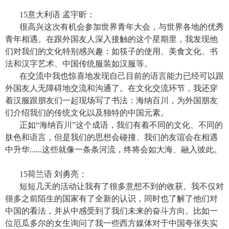
15
意大利语 孟宇昕：
很高兴这次有机会参加世界青年大会，与世界各地的优秀
青年相遇。在跟外国友人深入接触的这个星期里，我发现他
们对我们的文化特别感兴趣：如筷子的使用、美食文化、书
法和汉字艺术、中国传统服装如汉服等。
在交流中我也惊喜地发现自己目前的语言能力已经可以跟
外国友人无障碍地交流和沟通了。在文化交流环节，我还穿
着汉服跟朋友们一起现场写了书法：海纳百川，为外国朋友
们介绍我们的传统文化以及独特的中国元素。
正如“海纳百川”这个成语，我们有着不同的文化、不同的
肤色和语言，但是我们的思想会碰撞、我们的友谊会在相遇
中升华
......
这些就像一条条河流，终将会如大海、融入彼此。
15
荷兰语 刘勇亮：
短短几天的活动让我有了很多意想不到的收获。我不仅对
很多之前陌生的国家有了全新的认识，同时也了解了他们对
中国的看法，并从中感受到了我们未来的奋斗方向。比如一
位厄瓜多尔的女生询问了我一些西方媒体对于中国夸张失实