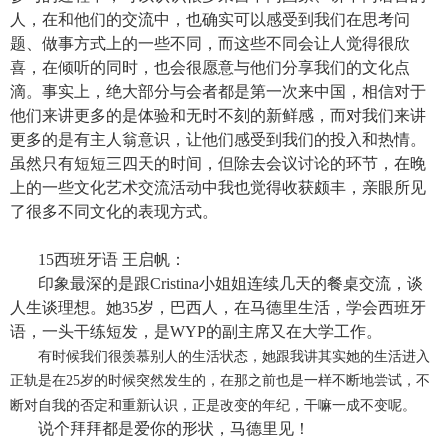
人，在和他们的交流中，也确实可以感受到我们在思考问
题、做事方式上的一些不同，而这些不同会让人觉得很欣
喜，在倾听的同时，也会很愿意与他们分享我们的文化点
滴。事实上，绝大部分与会者都是第一次来中国，相信对于
他们来讲更多的是体验和无时不刻的新鲜感，而对我们来讲
更多的是有主人翁意识，让他们感受到我们的投入和热情。
虽然只有短短三四天的时间，但除去会议讨论的环节，在晚
上的一些文化艺术交流活动中我也觉得收获颇丰，亲眼所见
了很多不同文化的表现方式。
15
西班牙语 王启帆：
印象最深的是跟
Cristina
小姐姐连续几天的餐桌交流，谈
人生谈理想。她
35
岁，巴西人，在马德里生活，学会西班牙
语，一头干练短发，是
WYP
的副主席又在大学工作。
有时候我们很羡慕别人的生活状态，她跟我讲其实她的生活进入
正轨是在
岁的时候突然发生的，在那之前也是一样不断地尝试，不
25
断对自我的否定和重新认识，正是改变的年纪，干嘛一成不变呢。
说个拜拜都是爱你的形状，马德里见！