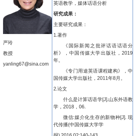
英语教学，媒体话语分析
研究成果：
主要研究成果：
1.
著作
严玲
《国际新闻之批评话语话语分
析》，中国传媒大学出版社，
2019
教授
年。
yanling67@sina.com
《专门用途英语课程建构》，中
国传媒大学出版社，
2011
年
8
月。
2.
论文
什么是计算话语学
[J].
山东外语教
学，
2018
，
06.
微信
:
媒介化生存的新物种
[J].
现
代传播
(
中国传媒大学学
报
),2016,02:140-143.